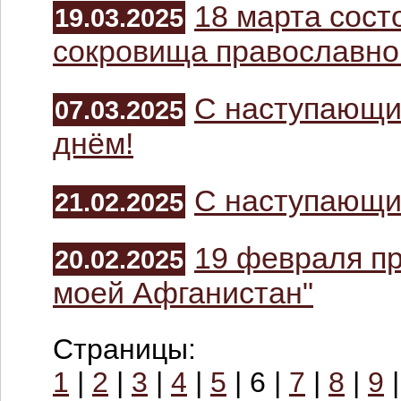
18 марта сост
19.03.2025
сокровища православной
С наступающ
07.03.2025
днём!
С наступающи
21.02.2025
19 февраля п
20.02.2025
моей Афганистан"
Страницы:
1
|
2
|
3
|
4
|
5
|
6 |
7
|
8
|
9