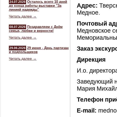
Осталось всего 10 дней
24.07.2026
Адрес:
Тверск
до конца работы выставки "За
линией надежды"
Медное.
Читать далее →
Почтовый ад
Поздравляем с Днём
08.07.2026
Медновское се
семьи, любви и верности!
Мемориальный
Читать далее →
Заказ экскур
29 июня - День партизан
29.06.2026
и подпольщиков
Дирекция
Читать далее →
И.о. директор
Заведующий н
Мария Михайл
Телефон при
E-mail:
mednoe