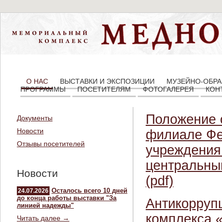
О НАС
ВЫСТАВКИ И ЭКСПОЗИЦИИ
МУЗЕЙНО-ОБРА
ПРОГРАММЫ
ПОСЕТИТЕЛЯМ
ФОТОГАЛЕРЕЯ
КОН
Положение 
Документы
Новости
филиале Фе
Отзывы посетителей
учреждения
центральны
Новости
(pdf)
Осталось всего 10 дней
24.07.2026
до конца работы выставки "За
Антикорруп
линией надежды"
комплекса 
Читать далее →