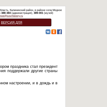
бласть, Калининский район, в районе села Медное
)
388-384
(администрация),
389-001
(музей)
noe@sovrhistory.ru
ВЕРСИЯ ДЛЯ
СЛАБОВИДЯЩИХ
тором праздника стал президент
ния поддержали другие страны
чном настроении, и в дождь и в