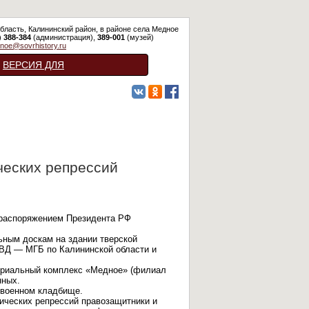
бласть, Калининский район, в районе села Медное
)
388-384
(администрация),
389-001
(музей)
noe@sovrhistory.ru
ВЕРСИЯ ДЛЯ
СЛАБОВИДЯЩИХ
ческих репрессий
 распоряжением Президента РФ
ьным доскам на здании тверской
КВД — МГБ по Калининской области и
ориальный комплекс «Медное» (филиал
нных.
 военном кладбище.
ических репрессий правозащитники и