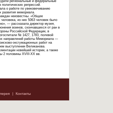
судили региональные и федеральные
в политических репрессий.
ала о работе по увековечиванию
х развития мемориала.
граждан неизвестны. «Общее
2 человека, из них 5063 человек было
но», — рассказала директор музея,
ронения воинов, скончавшихся от ран в
бороны Российской Федерации, в
огоспитали № 1427, 1783, полевой
вных направлений работы Мемориала —
оисково-эксгумационных работ на
оем выступлении Великанова.
ументации новейшей истории, а также
ы 2 половины ХVIII-XX вв.
лерея
Контакты
|