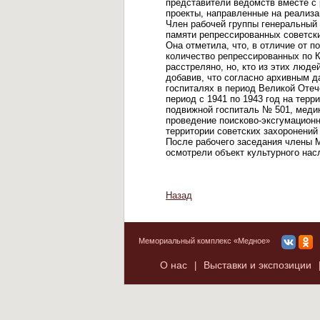
представители ведомств вместе с
проекты, направленные на реализа
Член рабочей группы генеральный 
памяти репрессированных советски
Она отметила, что, в отличие от 
количество репрессированных по Ка
расстреляно, но, кто из этих люд
добавив, что согласно архивным д
госпиталях в период Великой Отеч
период с 1941 по 1943 год на тер
подвижной госпиталь № 501, медик
проведение поисково-эксгумационн
территории советских захоронени
После рабочего заседания члены М
осмотрели объект культурного нас
Назад
Мемориальный комплекс «Медное»
О нас
Выставки и экспозиции
|