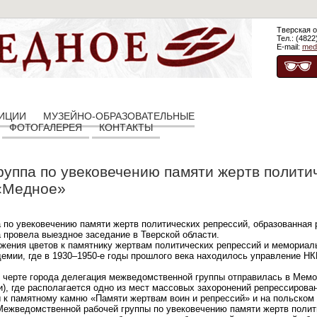
Тверская о
Тел.: (4822
E-mail:
med
ЗИЦИИ
МУЗЕЙНО-ОБРАЗОВАТЕЛЬНЫЕ
ФОТОГАЛЕРЕЯ
КОНТАКТЫ
уппа по увековечению памяти жертв полити
«Медное»
 по увековечению памяти жертв политических репрессий, образованная
а провела выездное заседание в Тверской области.
ожения цветов к памятнику жертвам политических репрессий и мемориал
емии, где в 1930–1950-е годы прошлого века находилось управление Н
 черте города делегация межведомственной группы отправилась в Мем
), где располагается одно из мест массовых захоронений репрессирова
 к памятному камню «Памяти жертвам воин и репрессий» и на польском
 Межведомственной рабочей группы по увековечению памяти жертв полит