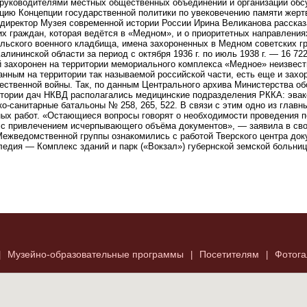
 руководителями местных общественных объединений и организаций об
цию Концепции государственной политики по увековечению памяти жерт
директор Музея современной истории России Ирина Великанова рассказ
х граждан, которая ведётся в «Медном», и о приоритетных направления
польского военного кладбища, имена захороненных в Медном советских 
лининской области за период с октября 1936 г. по июль 1938 г. — 16 72
ей захоронен на территории мемориального комплекса «Медное» неизвест
анным на территории так называемой российской части, есть еще и захо
ественной войны. Так, по данным Центрального архива Министерства о
ритории дач НКВД располагались медицинские подразделения РККА: эвак
о-санитарные батальоны № 258, 265, 522. В связи с этим одно из гла
ых работ. «Остающиеся вопросы говорят о необходимости проведения п
й с привлечением исчерпывающего объёма документов», — заявила в св
ежведомственной группы ознакомились с работой Тверского центра док
ледия — Комплекс зданий и парк («Вокзал») губернской земской больниц
Музейно-образовательные программы
Посетителям
Фотога
|
|
|