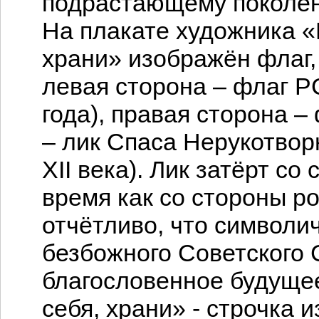
подрастающему поколе
На плакате художника «Р
храни» изображён флаг,
левая сторона – флаг Р
года), правая сторона –
– лик Спаса Нерукотвор
XII века). Лик затёрт с
время как со стороны р
отчётливо, что символи
безбожного Советского 
благословенное будущее
себя, храни» - строчка 