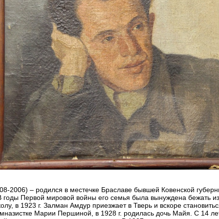
8-2006) – родился в местечке Браславе бывшей Ковенской губерн
В годы Первой мировой войны его семья была вынуждена бежать из
лу, в 1923 г. Залман Амдур приезжает в Тверь и вскоре становит
имназистке Марии Першиной, в 1928 г. родилась дочь Майя. С 14 ле