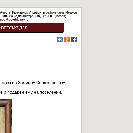
бласть, Калининский район, в районе села Медное
)
388-384
(администрация),
389-001
(музей)
noe@sovrhistory.ru
ВЕРСИЯ ДЛЯ
СЛАБОВИДЯЩИХ
длежавшие Залману Соломоновичу
е и подарен ему на поселении.