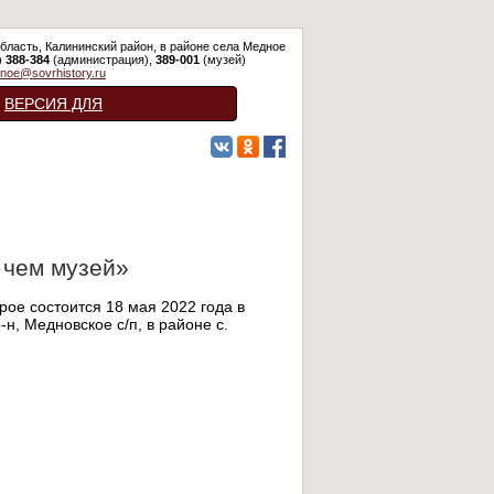
бласть, Калининский район, в районе села Медное
)
388-384
(администрация),
389-001
(музей)
noe@sovrhistory.ru
ВЕРСИЯ ДЛЯ
СЛАБОВИДЯЩИХ
 чем музей»
ое состоится 18 мая 2022 года в
н, Медновское с/п, в районе с.