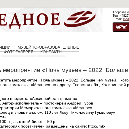
Тверская о
Тел.: (4822
E-mail:
med
ЗИЦИИ
МУЗЕЙНО-ОБРАЗОВАТЕЛЬНЫЕ
ФОТОГАЛЕРЕЯ
КОНТАКТЫ
 мероприятие «Ночь музеев – 2022. Больше
тить мероприятие «Ночь музеев – 2022. Больше чем музей», котор
ого комплекса «Медное» по адресу: Тверская обл., Калининский р-
одного предмета «Архиерейская грамота»
и. Автор-исполнитель – протоиерей Андрей Гуров
 территории Мемориального комплекса «Медное»
Конец и вновь начало»: 110 лет Льву Николаевичу Гумилёву»
яти»
00 р., льготный билет – 50 р.
атегориях посетителей размещены на сайте: http://mk-