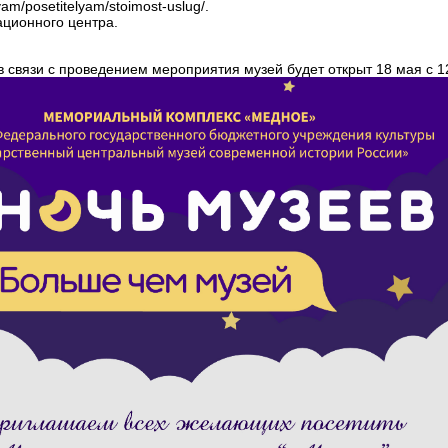
am/posetitelyam/stoimost-uslug/.
ционного центра.
 связи с проведением мероприятия музей будет открыт 18 мая с 12